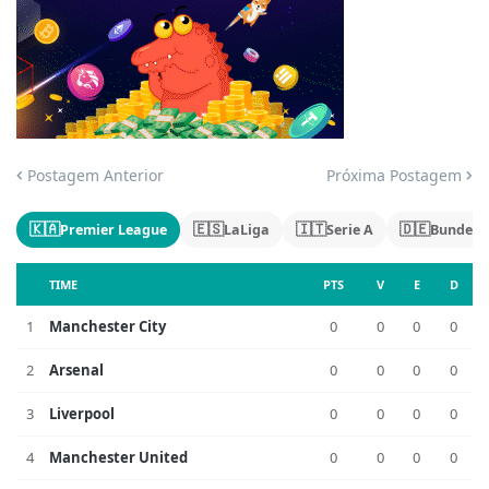
Jogue com responsabilidade. 18+
Postagem Anterior
Próxima Postagem
🇰🇦
🇪🇸
🇮🇹
🇩🇪
Premier League
LaLiga
Serie A
Bundesl
TIME
PTS
V
E
D
1
Manchester City
0
0
0
0
2
Arsenal
0
0
0
0
3
Liverpool
0
0
0
0
4
Manchester United
0
0
0
0