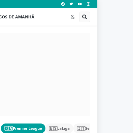
GOS DE AMANHÃ
🇰🇦
🇪🇸
🇮🇹
🇩🇪
Premier League
LaLiga
Serie A
Bundeslig