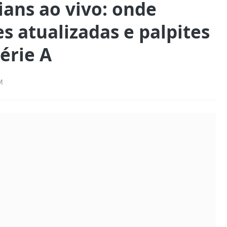
ians ao vivo: onde
es atualizadas e palpites
Série A
M