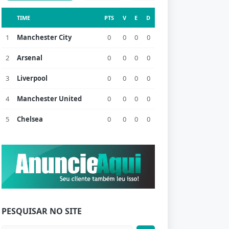
TIME
PTS
V
E
D
1
Manchester City
0
0
0
0
2
Arsenal
0
0
0
0
3
Liverpool
0
0
0
0
4
Manchester United
0
0
0
0
5
Chelsea
0
0
0
0
PESQUISAR NO SITE