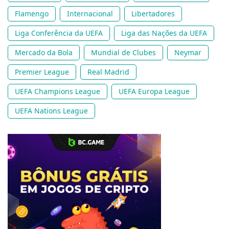
Flamengo
Internacional
Libertadores
Liga Conferência da UEFA
Liga das Nações da UEFA
Mercado da Bola
Mundial de Clubes
Neymar
Premier League
Real Madrid
UEFA Champions League
UEFA Europa League
UEFA Nations League