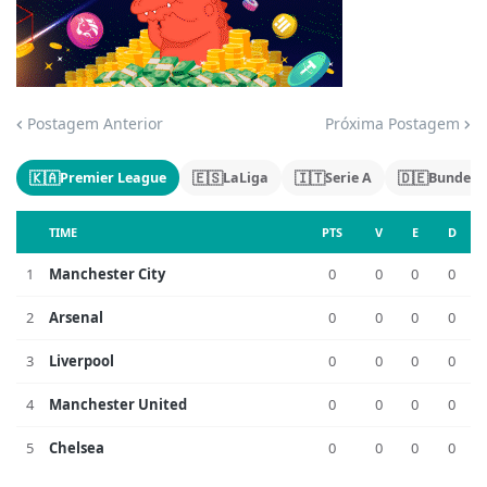
Jogue com responsabilidade. 18+
Postagem Anterior
Próxima Postagem
🇰🇦
🇪🇸
🇮🇹
🇩🇪
Premier League
LaLiga
Serie A
Bundesl
TIME
PTS
V
E
D
1
Manchester City
0
0
0
0
2
Arsenal
0
0
0
0
3
Liverpool
0
0
0
0
4
Manchester United
0
0
0
0
5
Chelsea
0
0
0
0