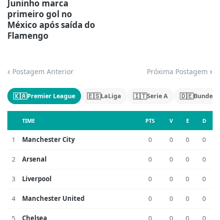
Juninho marca
primeiro gol no
México após saída do
Flamengo
Postagem Anterior
Próxima Postagem
🇰🇦
🇪🇸
🇮🇹
🇩🇪
Premier League
LaLiga
Serie A
Bundesl
TIME
PTS
V
E
D
1
Manchester City
0
0
0
0
2
Arsenal
0
0
0
0
3
Liverpool
0
0
0
0
4
Manchester United
0
0
0
0
5
Chelsea
0
0
0
0